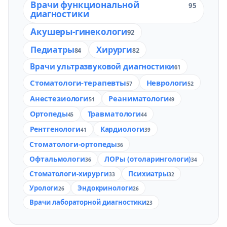
Врачи функциональной
95
диагностики
Акушеры-гинекологи
92
Педиатры
Хирурги
84
82
Врачи ультразвуковой диагностики
61
Стоматологи-терапевты
Неврологи
57
52
Анестезиологи
Реаниматологи
51
49
Ортопеды
Травматологи
45
44
Рентгенологи
Кардиологи
41
39
Стоматологи-ортопеды
36
Офтальмологи
ЛОРы (отоларингологи)
36
34
Стоматологи-хирурги
Психиатры
33
32
Урологи
Эндокринологи
26
26
Врачи лабораторной диагностики
23