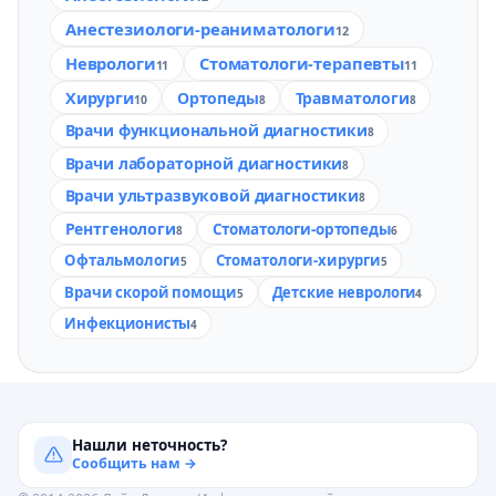
Анестезиологи-реаниматологи
12
Неврологи
Стоматологи-терапевты
11
11
Хирурги
Ортопеды
Травматологи
10
8
8
Врачи функциональной диагностики
8
Врачи лабораторной диагностики
8
Врачи ультразвуковой диагностики
8
Рентгенологи
Стоматологи-ортопеды
8
6
Офтальмологи
Стоматологи-хирурги
5
5
Врачи скорой помощи
Детские неврологи
5
4
Инфекционисты
4
Нашли неточность?
Сообщить нам →