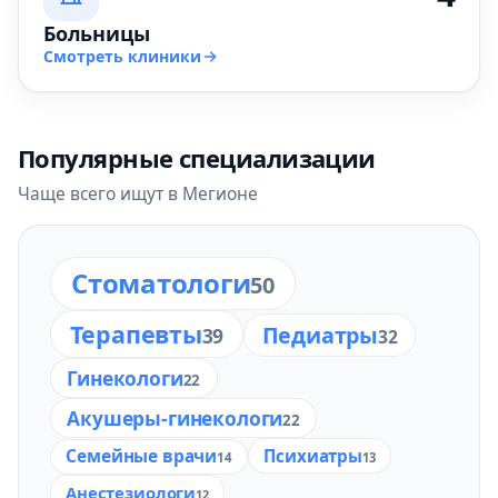
Больницы
Смотреть клиники
Популярные специализации
Чаще всего ищут в Мегионе
Стоматологи
50
Терапевты
Педиатры
39
32
Гинекологи
22
Акушеры-гинекологи
22
Семейные врачи
Психиатры
14
13
Анестезиологи
12