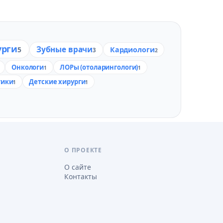
урги
Зубные врачи
5
Кардиологи
3
2
Онкологи
ЛОРы (отоларингологи)
1
1
тики
Детские хирурги
1
1
О ПРОЕКТЕ
О сайте
Контакты