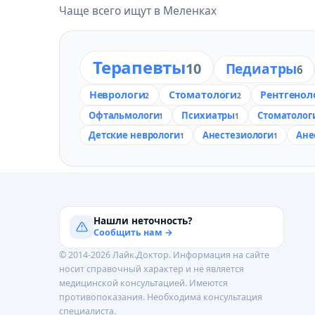
Чаще всего ищут в Меленках
Терапевты
10
Педиатры
6
Неврологи
Стоматологи
Рентгенол
2
2
Офтальмологи
Психиатры
Стоматолог
1
1
Детские неврологи
Анестезиологи
Ане
1
1
Нашли неточность?
Сообщить нам →
© 2014-2026 Лайк.Доктор. Информация на сайте
носит справочный характер и не является
медицинской консультацией. Имеются
противопоказания. Необходима консультация
специалиста.