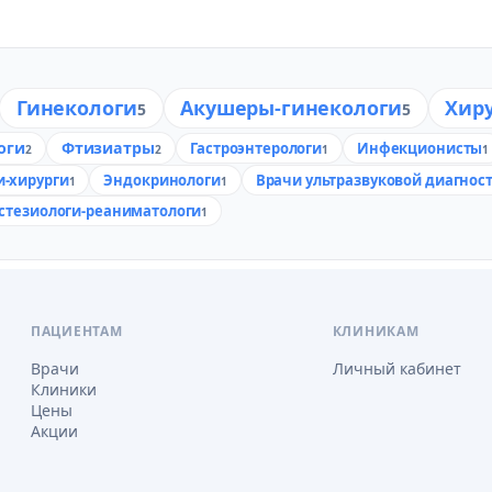
Гинекологи
Акушеры-гинекологи
Хир
5
5
оги
Фтизиатры
Гастроэнтерологи
Инфекционисты
2
2
1
1
и-хирурги
Эндокринологи
Врачи ультразвуковой диагнос
1
1
стезиологи-реаниматологи
1
ПАЦИЕНТАМ
КЛИНИКАМ
Врачи
Личный кабинет
Клиники
Цены
Акции