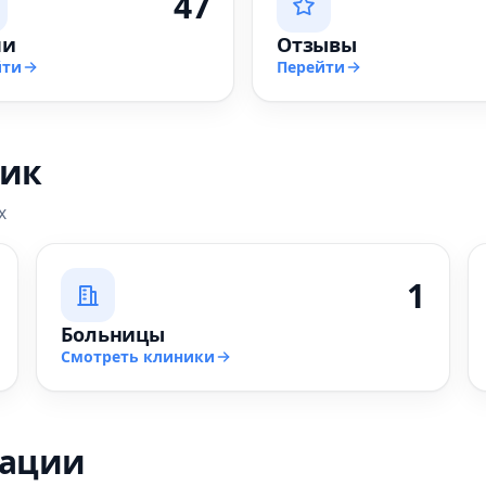
47
чи
Отзывы
йти
Перейти
ник
х
1
Больницы
Смотреть клиники
зации