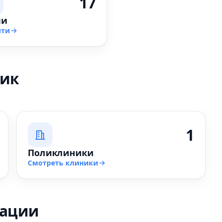
17
чи
йти
ник
1
Поликлиники
Смотреть клиники
зации