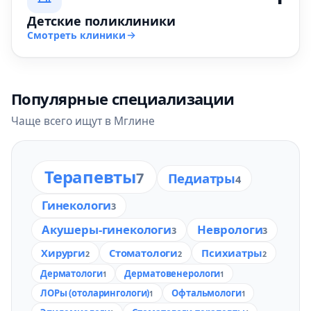
Детские поликлиники
Смотреть клиники
Популярные специализации
Чаще всего ищут в Мглине
Терапевты
7
Педиатры
4
Гинекологи
3
Акушеры-гинекологи
Неврологи
3
3
Хирурги
Стоматологи
Психиатры
2
2
2
Дерматологи
Дерматовенерологи
1
1
ЛОРы (отоларингологи)
Офтальмологи
1
1