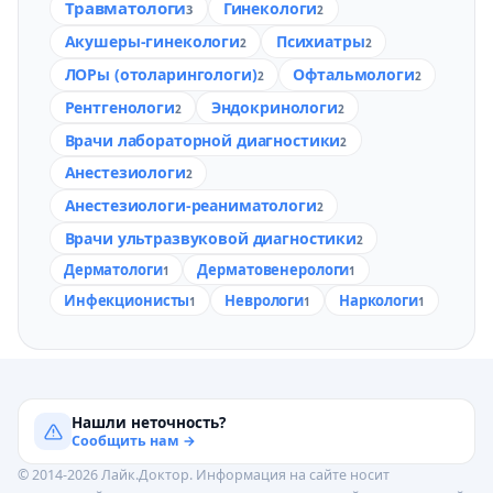
Травматологи
Гинекологи
3
2
Акушеры-гинекологи
Психиатры
2
2
ЛОРы (отоларингологи)
Офтальмологи
2
2
Рентгенологи
Эндокринологи
2
2
Врачи лабораторной диагностики
2
Анестезиологи
2
Анестезиологи-реаниматологи
2
Врачи ультразвуковой диагностики
2
Дерматологи
Дерматовенерологи
1
1
Инфекционисты
Неврологи
Наркологи
1
1
1
Нашли неточность?
Сообщить нам →
© 2014-2026 Лайк.Доктор. Информация на сайте носит