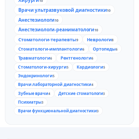
Хирурги
10
Врачи ультразвуковой диагностики
10
Анестезиологи
10
Анестезиологи-реаниматологи
10
Стоматологи-терапевты
Неврологи
9
8
Стоматологи-имплантологи
Ортопеды
6
6
Травматологи
Рентгенологи
6
6
Стоматологи-хирурги
Кардиологи
5
5
Эндокринологи
5
Врачи лабораторной диагностики
4
Зубные врачи
Детские стоматологи
4
3
Психиатры
3
Врачи функциональной диагностики
3