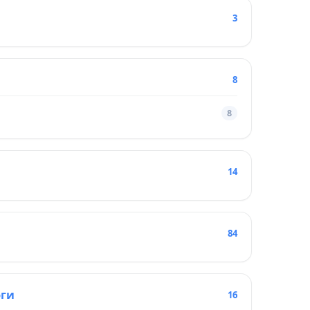
3
8
8
14
84
оги
16