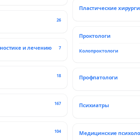
Пластические хирурги
26
Проктологи
гностике и лечению
7
Колопроктологи
18
Профпатологи
167
Психиатры
104
Медицинские психол