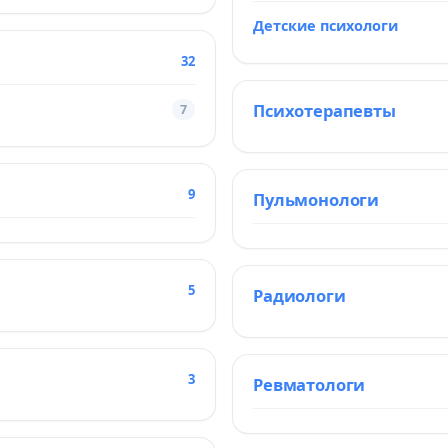
Детские психологи
32
Психотерапевты
7
9
Пульмонологи
5
Радиологи
3
Ревматологи