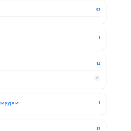
93
1
14
2
хирурги
1
13