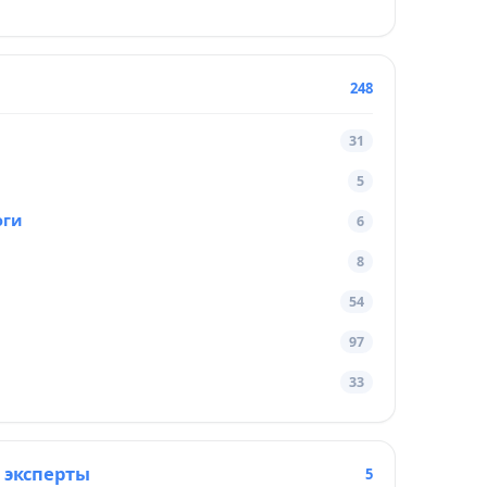
248
31
5
оги
6
8
54
97
33
 эксперты
5