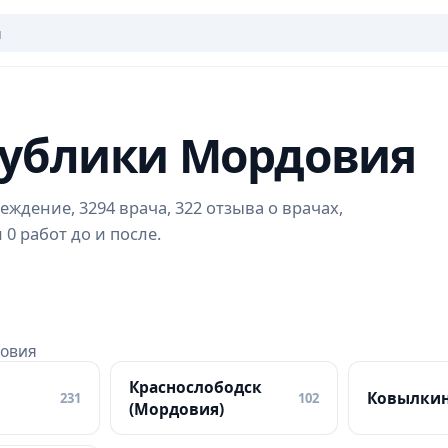
публики Мордовия
ждение, 3294 врача, 322 отзыва о врачах,
0 работ до и после.
довия
Краснослободск
Ковылки
231
102
(Мордовия)