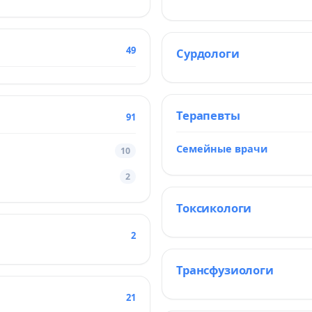
49
Сурдологи
Терапевты
91
Семейные врачи
10
2
Токсикологи
2
Трансфузиологи
21