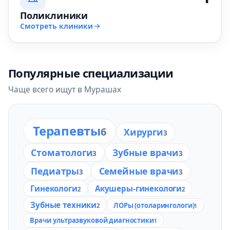
Поликлиники
Смотреть клиники
Популярные специализации
Чаще всего ищут в Мурашах
Терапевты
6
Хирурги
3
Стоматологи
Зубные врачи
3
3
Педиатры
Семейные врачи
3
3
Гинекологи
Акушеры-гинекологи
2
2
Зубные техники
ЛОРы (отоларингологи)
2
1
Врачи ультразвуковой диагностики
1