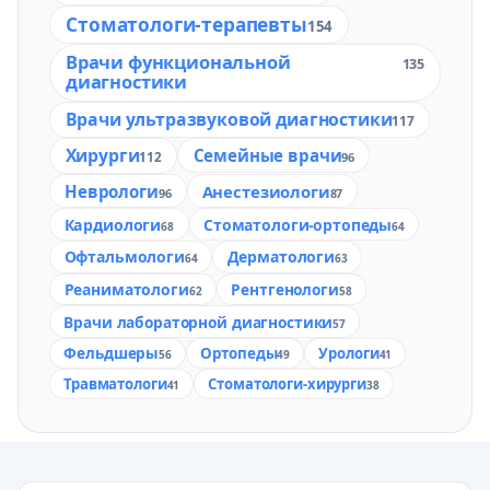
Стоматологи-терапевты
154
Врачи функциональной
135
диагностики
Врачи ультразвуковой диагностики
117
Хирурги
Семейные врачи
112
96
Неврологи
Анестезиологи
96
87
Кардиологи
Стоматологи-ортопеды
68
64
Офтальмологи
Дерматологи
64
63
Реаниматологи
Рентгенологи
62
58
Врачи лабораторной диагностики
57
Фельдшеры
Ортопеды
Урологи
56
49
41
Травматологи
Стоматологи-хирурги
41
38