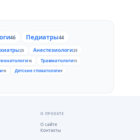
оги
Педиатры
46
44
ихиатры
Анестезиологи
25
25
Неонатологи
Травматологи
16
15
ги
Детские стоматологи
10
9
О ПРОЕКТЕ
О сайте
Контакты