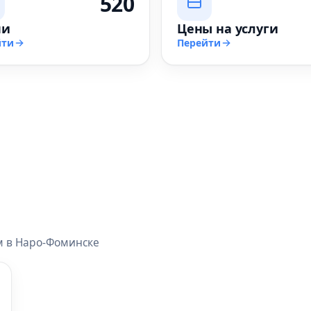
520
чи
Цены на услуги
йти
Перейти
м в Наро-Фоминске