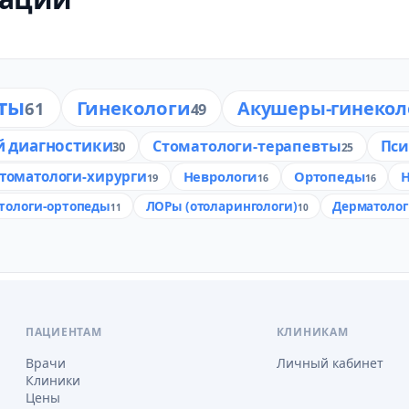
ты
Гинекологи
Акушеры-гинекол
61
49
й диагностики
Стоматологи-терапевты
Пс
30
25
томатологи-хирурги
Неврологи
Ортопеды
19
16
16
тологи-ортопеды
ЛОРы (отоларингологи)
Дерматоло
11
10
ПАЦИЕНТАМ
КЛИНИКАМ
Врачи
Личный кабинет
Клиники
Цены