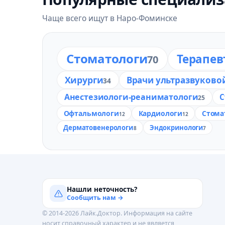
Чаще всего ищут в Наро-Фоминске
Стоматологи
Терапев
70
Хирурги
Врачи ультразвуково
34
Анестезиологи-реаниматологи
С
25
Офтальмологи
Кардиологи
Стома
12
12
Дерматовенерологи
Эндокринологи
8
7
Нашли неточность?
Сообщить нам →
© 2014-2026 Лайк.Доктор. Информация на сайте
носит справочный характер и не является