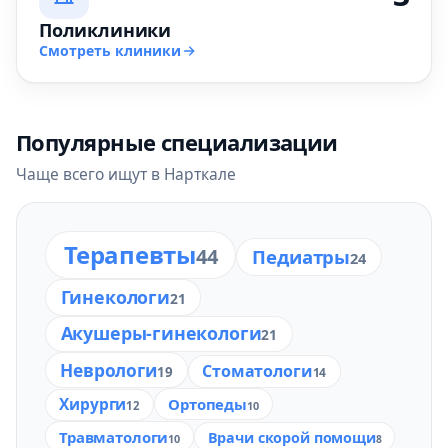
Поликлиники
Смотреть клиники
Популярные специализации
Чаще всего ищут в Нарткале
Терапевты
44
Педиатры
24
Гинекологи
21
Акушеры-гинекологи
21
Неврологи
Стоматологи
19
14
Хирурги
Ортопеды
12
10
Травматологи
Врачи скорой помощи
10
8