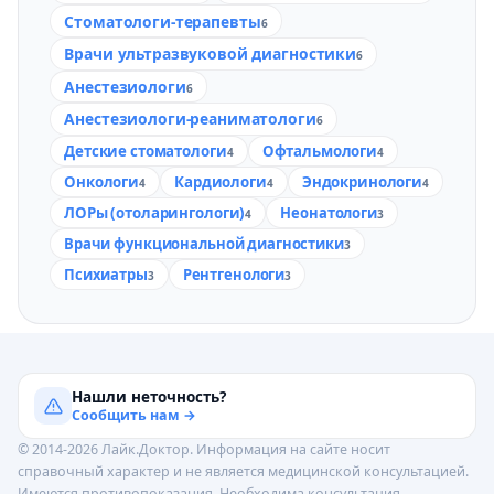
Стоматологи-терапевты
6
Врачи ультразвуковой диагностики
6
Анестезиологи
6
Анестезиологи-реаниматологи
6
Детские стоматологи
Офтальмологи
4
4
Онкологи
Кардиологи
Эндокринологи
4
4
4
ЛОРы (отоларингологи)
Неонатологи
4
3
Врачи функциональной диагностики
3
Психиатры
Рентгенологи
3
3
Нашли неточность?
Сообщить нам →
© 2014-2026 Лайк.Доктор. Информация на сайте носит
справочный характер и не является медицинской консультацией.
Имеются противопоказания. Необходима консультация