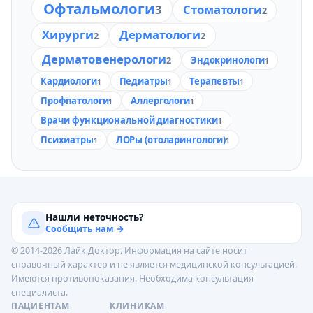
Офтальмологи
Стоматологи
3
2
Хирурги
Дерматологи
2
2
Дерматовенерологи
2
Эндокринологи
1
Кардиологи
Педиатры
Терапевты
1
1
1
Профпатологи
Аллергологи
1
1
Врачи функциональной диагностики
1
Психиатры
ЛОРы (отоларингологи)
1
1
Нашли неточность?
Сообщить нам →
© 2014-2026 Лайк.Доктор. Информация на сайте носит
справочный характер и не является медицинской консультацией.
Имеются противопоказания. Необходима консультация
специалиста.
ПАЦИЕНТАМ
КЛИНИКАМ