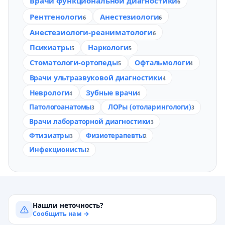
Врачи функциональной диагностики
6
Рентгенологи
Анестезиологи
6
6
Анестезиологи-реаниматологи
6
Психиатры
Наркологи
5
5
Стоматологи-ортопеды
Офтальмологи
5
4
Врачи ультразвуковой диагностики
4
Неврологи
Зубные врачи
4
4
Патологоанатомы
ЛОРы (отоларингологи)
3
3
Врачи лабораторной диагностики
3
Фтизиатры
Физиотерапевты
3
2
Инфекционисты
2
Нашли неточность?
Сообщить нам →