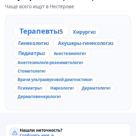
Чаще всего ищут в Нестерове
Терапевты
5
Хирурги
2
Гинекологи
Акушеры-гинекологи
2
2
Педиатры
Анестезиологи
2
1
Анестезиологи-реаниматологи
1
Стоматологи
1
Врачи ультразвуковой диагностики
1
Психиатры
Наркологи
Дерматологи
1
1
1
Дерматовенерологи
1
Нашли неточность?
Сообщить нам →