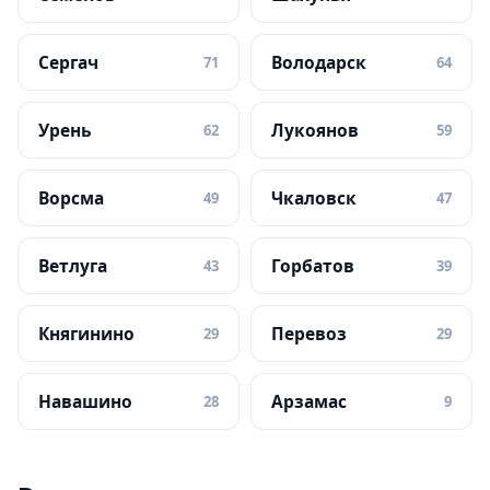
Сергач
Володарск
71
64
Урень
Лукоянов
62
59
Ворсма
Чкаловск
49
47
Ветлуга
Горбатов
43
39
Княгинино
Перевоз
29
29
Навашино
Арзамас
28
9