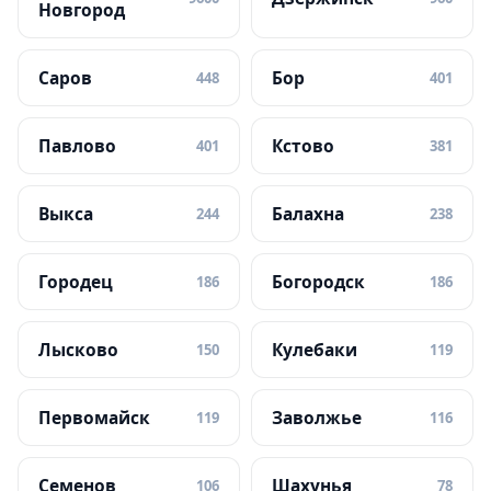
Новгород
Саров
Бор
448
401
Павлово
Кстово
401
381
Выкса
Балахна
244
238
Городец
Богородск
186
186
Лысково
Кулебаки
150
119
Первомайск
Заволжье
119
116
Семенов
Шахунья
106
78