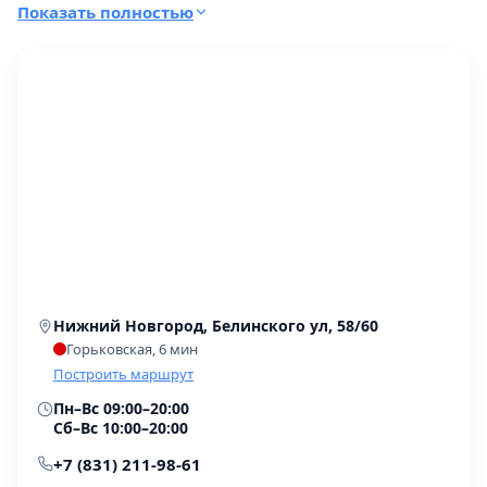
протезирование у Вадима Васильевича
Показать полностью
Капитонова, очень хороший врач, грамотный,
внимательный, лечением довольна».
Нижний Новгород, Белинского ул, 58/60
Горьковская, 6 мин
Построить маршрут
Пн–Вс 09:00–20:00
Сб–Вс 10:00–20:00
+7 (831) 211-98-61