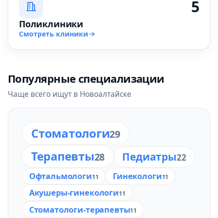
5
Поликлиники
Смотреть клиники
Популярные специализации
Чаще всего ищут в Новоалтайске
Стоматологи
29
Терапевты
Педиатры
28
22
Офтальмологи
Гинекологи
11
11
Акушеры-гинекологи
11
Стоматологи-терапевты
11