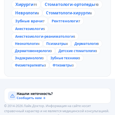
Хирурги
Стоматологи-ортопеды
11
10
Неврологи
Стоматологи-хирурги
8
8
Зубные врачи
Рентгенологи
7
7
Анестезиологи
5
Анестезиологи-реаниматологи
5
Неонатологи
Психиатры
Дерматологи
4
4
3
Дерматовенерологи
Детские стоматологи
3
3
Эндокринологи
Зубные техники
3
3
Физиотерапевты
Фтизиатры
3
3
Нашли неточность?
Сообщить нам →
© 2014-2026 Лайк.Доктор. Информация на сайте носит
справочный характер и не является медицинской консультацией.