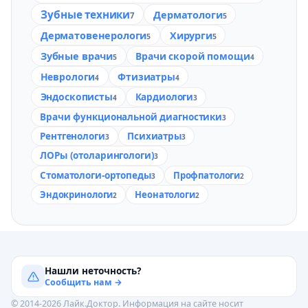
Зубные техники
Дерматологи
7
5
Дерматовенерологи
Хирурги
5
5
Зубные врачи
Врачи скорой помощи
5
4
Неврологи
Фтизиатры
4
4
Эндоскописты
Кардиологи
4
3
Врачи функциональной диагностики
3
Рентгенологи
Психиатры
3
3
ЛОРы (отоларингологи)
3
Стоматологи-ортопеды
Профпатологи
3
2
Эндокринологи
Неонатологи
2
2
Нашли неточность?
Сообщить нам →
© 2014-2026 Лайк.Доктор. Информация на сайте носит