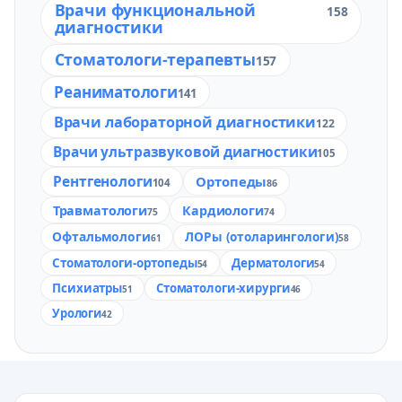
Врачи функциональной
158
диагностики
Стоматологи-терапевты
157
Реаниматологи
141
Врачи лабораторной диагностики
122
Врачи ультразвуковой диагностики
105
Рентгенологи
Ортопеды
104
86
Травматологи
Кардиологи
75
74
Офтальмологи
ЛОРы (отоларингологи)
61
58
Стоматологи-ортопеды
Дерматологи
54
54
Психиатры
Стоматологи-хирурги
51
46
Урологи
42