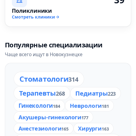
Поликлиники
Смотреть клиники
Популярные специализации
Чаще всего ищут в Новокузнецке
Стоматологи
314
Терапевты
Педиатры
268
223
Гинекологи
Неврологи
184
181
Акушеры-гинекологи
177
Анестезиологи
Хирурги
165
163