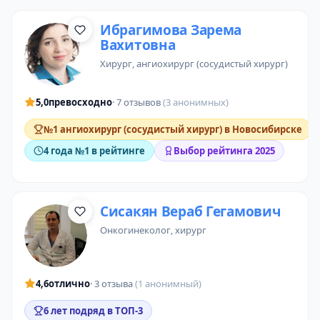
Ибрагимова Зарема
Вахитовна
хирург
,
ангиохирург (сосудистый хирург)
5,0
превосходно
· 7 отзывов
(3 анонимных)
№1 ангиохирург (сосудистый хирург) в Новосибирске
4 года №1 в рейтинге
Выбор рейтинга 2025
Сисакян Вераб Гегамович
онкогинеколог
, хирург
4,6
отлично
· 3 отзыва
(1 анонимный)
6 лет подряд в ТОП-3