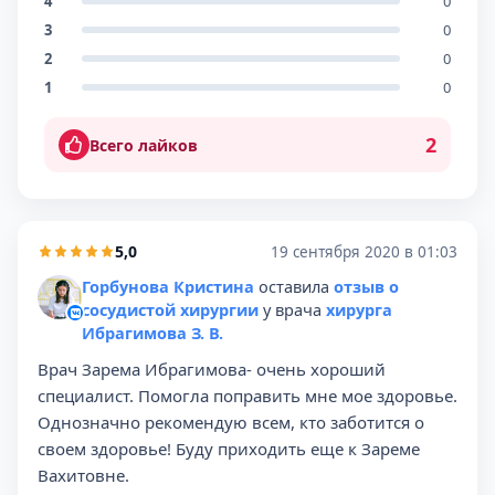
4
0
3
0
2
0
1
0
2
Всего лайков
5,0
19 сентября 2020 в 01:03
Горбунова Кристина
оставила
отзыв о
сосудистой хирургии
у врача
хирурга
Ибрагимова З. В.
Врач Зарема Ибрагимова- очень хороший
специалист. Помогла поправить мне мое здоровье.
Однозначно рекомендую всем, кто заботится о
своем здоровье! Буду приходить еще к Зареме
Вахитовне.