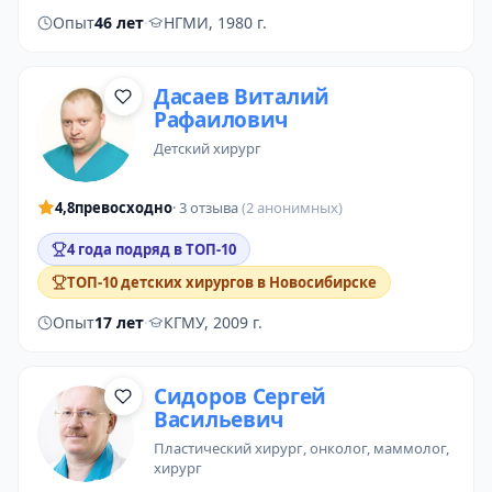
Опыт
46 лет
·
НГМИ, 1980 г.
Дасаев Виталий
Рафаилович
детский хирург
4,8
превосходно
· 3 отзыва
(2 анонимных)
4 года подряд в ТОП-10
ТОП-10 детских хирургов в Новосибирске
Опыт
17 лет
·
КГМУ, 2009 г.
Сидоров Сергей
Васильевич
пластический хирург
, онколог,
маммолог
,
хирург