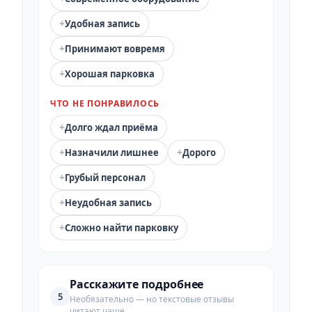
+
Удобная запись
+
Принимают вовремя
+
Хорошая парковка
ЧТО НЕ ПОНРАВИЛОСЬ
+
Долго ждал приёма
+
+
Назначили лишнее
Дорого
+
Грубый персонал
+
Неудобная запись
+
Сложно найти парковку
Расскажите подробнее
5
Необязательно — но текстовые отзывы
читают чаще