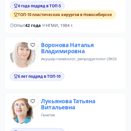
4 года подряд в ТОП-5
ТОП-10 пластических хирургов в Новосибирске
Опыт
42 года
·
НГМИ, 1984 г.
Воронова Наталья
Владимировна
акушер-гинеколог
,
репродуктолог (ЭКО)
6 лет подряд в ТОП-10
Лукьянова Татьяна
Витальевна
генетик