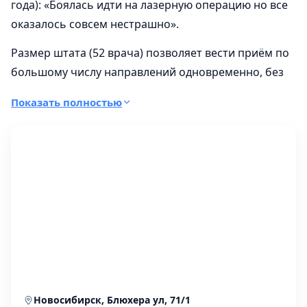
года): «Боялась идти на лазерную операцию но все
оказалось совсем нестрашно».
Размер штата (52 врача) позволяет вести приём по
большому числу направлений одновременно, без
долгого ожидания записи к нужному специалисту.
Показать полностью
Лечились здесь? Оставьте отзыв - так другие
посетители сайта получат больше объективной
информации о работе врачей, при этом итоговая
сумма всегда зависит от объёма работ, поэтому
перед визитом полезно сориентироваться в
актуальных ценах на УЗИ в акушерстве
и понять
нижнюю границу.
Новосибирск, Блюхера ул, 71/1