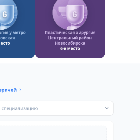
6
6
гия у метро
Пластическая хирургия
овская
Центральный район
место
Новосибирска
6-е место
 врачей
 специализацию