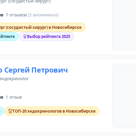
ург (сосудистый хирург)
но
· 7 отзывов
(3 анонимных)
рг (сосудистый хирург) в Новосибирске
ейтинге
Выбор рейтинга 2025
 Сергей Петрович
эндокринолог
но
· 1 отзыв
5
ТОП-20 эндокринологов в Новосибирске