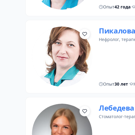
Опыт
42 года
·
Пикалова
нефролог
,
терап
Опыт
30 лет
·
Лебедева
стоматолог-тера