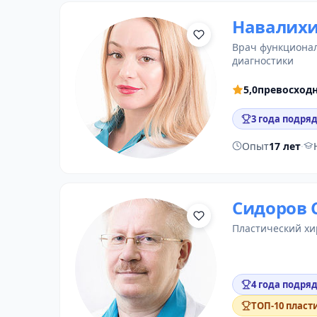
Навалихи
врач функциона
диагностики
5,0
превосход
3 года подряд
Опыт
17 лет
·
Сидоров 
пластический хи
4 года подряд
ТОП-10 пласт