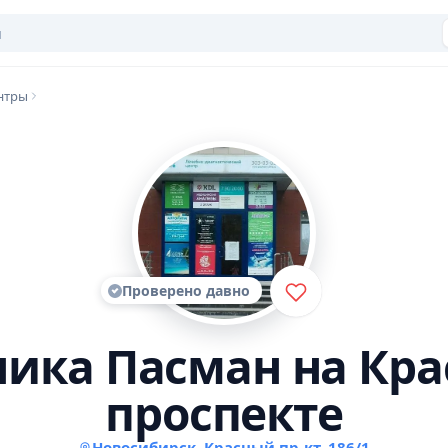
нтры
Проверено давно
ика Пасман на Кр
проспекте
Новосибирск, Красный пр-кт, 186/1