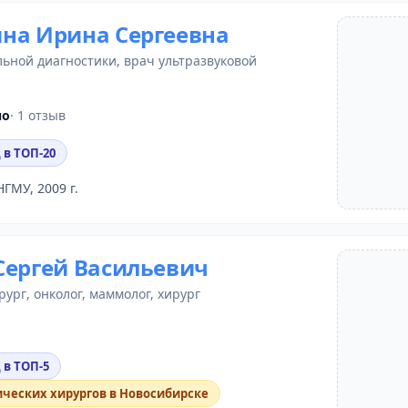
на Ирина Сергеевна
льной диагностики
,
врач ультразвуковой
но
· 1 отзыв
 в ТОП-20
НГМУ, 2009 г.
Сергей Васильевич
рург
, онколог,
маммолог
, хирург
 в ТОП-5
ических хирургов в Новосибирске