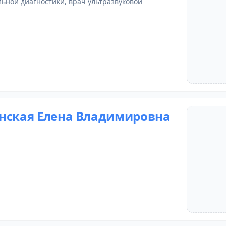
льной диагностики
, врач ультразвуковой
нская Елена Владимировна