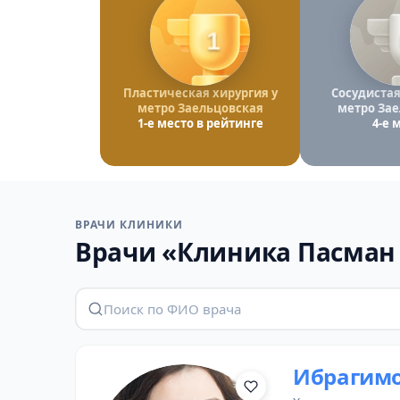
1
Пластическая хирургия у
Сосудистая
метро Заельцовская
метро Зае
1-е место в рейтинге
4-е 
ВРАЧИ КЛИНИКИ
Врачи «Клиника Пасман 
Ибрагимо