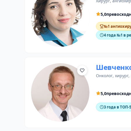
хирург
,
ангиохир
5,0
превосход
№1 ангиохиру
4 года №1 в р
Шевченко
онколог
, хирург,
5,0
превосход
3 года в ТОП-