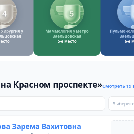
4
5
 хирургия у
Маммология у метро
Пульмоноло
льцовская
Заельцовская
Заельц
место
5-е место
6-е 
на Красном проспекте»
Смотреть 19
Выберите
ва Зарема Вахитовна