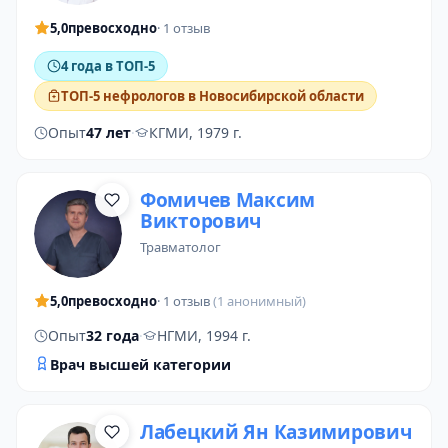
5,0
превосходно
· 1 отзыв
4 года в ТОП-5
ТОП-5 нефрологов в Новосибирской области
Опыт
47 лет
·
КГМИ, 1979 г.
Фомичев Максим
Викторович
травматолог
5,0
превосходно
· 1 отзыв
(1 анонимный)
Опыт
32 года
·
НГМИ, 1994 г.
Врач высшей категории
Лабецкий Ян Казимирович