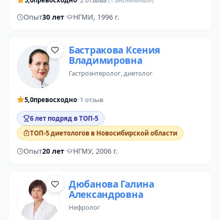
5,0
превосходно
· 2 отзыва
(1 анонимный)
Опыт
30 лет
·
НГМИ, 1996 г.
Бастракова Ксения
Владимировна
гастроэнтеролог
,
диетолог
5,0
превосходно
· 1 отзыв
6 лет подряд в ТОП-5
ТОП-5 диетологов в Новосибирской области
Опыт
20 лет
·
НГМУ, 2006 г.
Дюбанова Галина
Александровна
нефролог