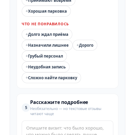
+
Принимают вовремя
+
Хорошая парковка
ЧТО НЕ ПОНРАВИЛОСЬ
+
Долго ждал приёма
+
+
Назначили лишнее
Дорого
+
Грубый персонал
+
Неудобная запись
+
Сложно найти парковку
Расскажите подробнее
5
Необязательно — но текстовые отзывы
читают чаще