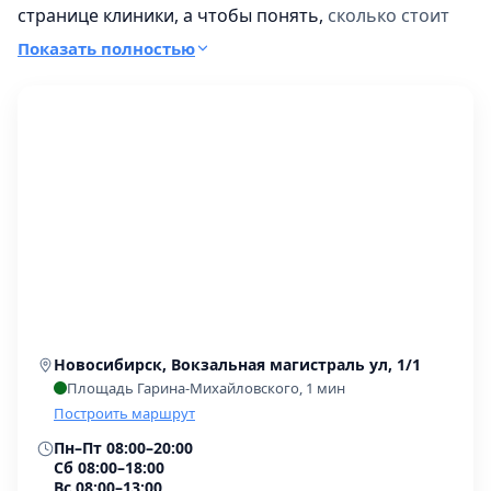
странице клиники, а чтобы понять,
сколько стоит
УЗИ органов малого таза
, удобнее свериться со
Показать полностью
сводкой по городу.
Новосибирск, Вокзальная магистраль ул, 1/1
Площадь Гарина-Михайловского, 1 мин
Построить маршрут
Пн–Пт 08:00–20:00
Сб 08:00–18:00
Вс 08:00–13:00