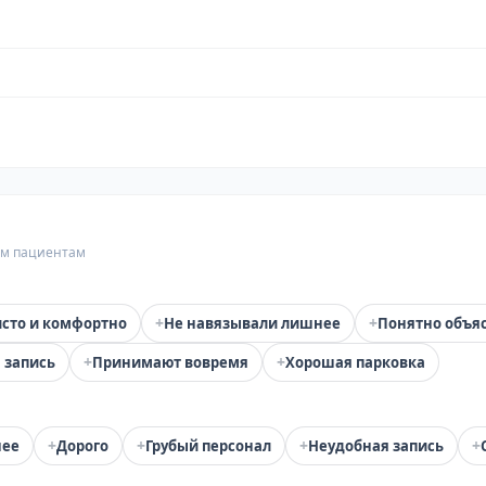
гим пациентам
+
+
сто и комфортно
Не навязывали лишнее
Понятно объя
+
+
 запись
Принимают вовремя
Хорошая парковка
+
+
+
+
нее
Дорого
Грубый персонал
Неудобная запись