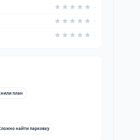
-
-
-
снили план
Сложно найти парковку