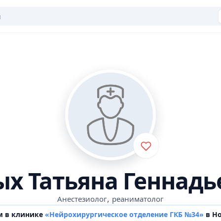
ых Татьяна Геннадь
,
Анестезиолог
реаниматолог
м в клинике
«Нейрохирургическое отделение ГКБ №34»
в Но