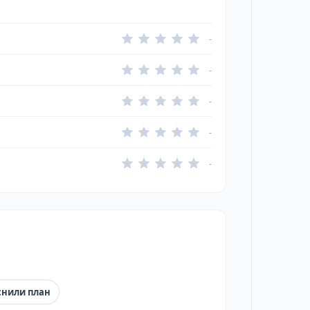
-
-
-
-
-
снили план