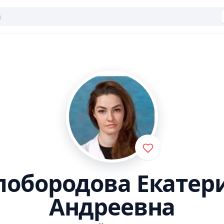
лобородова Екатер
Андреевна