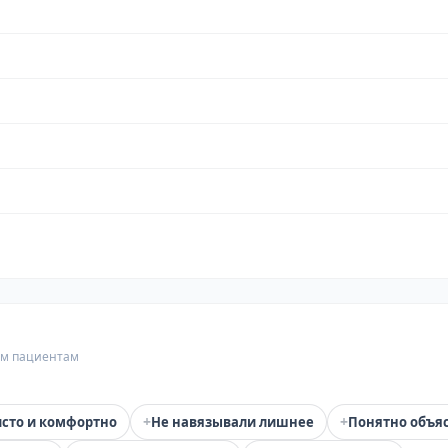
гим пациентам
+
+
сто и комфортно
Не навязывали лишнее
Понятно объя