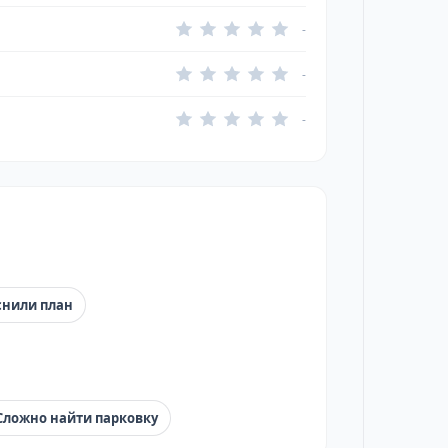
-
-
-
снили план
Сложно найти парковку