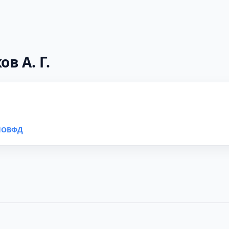
в А. Г.
ГНОВФД