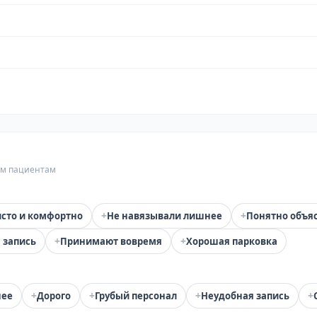
гим пациентам
+
+
сто и комфортно
Не навязывали лишнее
Понятно объя
+
+
 запись
Принимают вовремя
Хорошая парковка
+
+
+
+
нее
Дорого
Грубый персонал
Неудобная запись