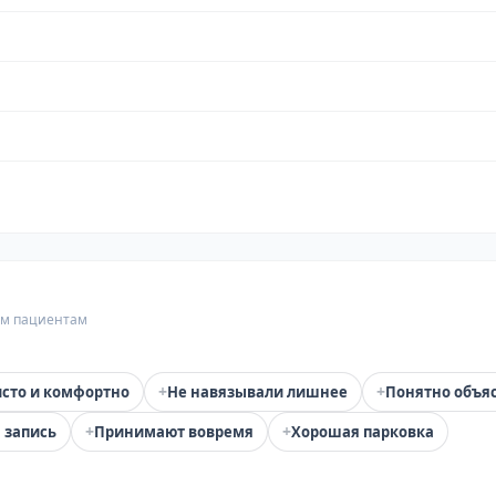
гим пациентам
+
+
сто и комфортно
Не навязывали лишнее
Понятно объя
+
+
 запись
Принимают вовремя
Хорошая парковка