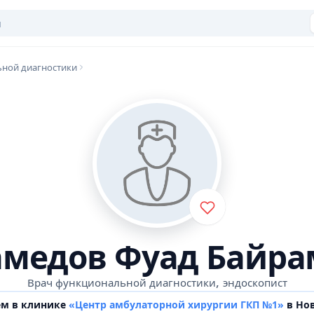
ной диагностики
медов Фуад Байра
,
Врач функциональной диагностики
эндоскопист
ем в клинике
«Центр амбулаторной хирургии ГКП №1»
в Но