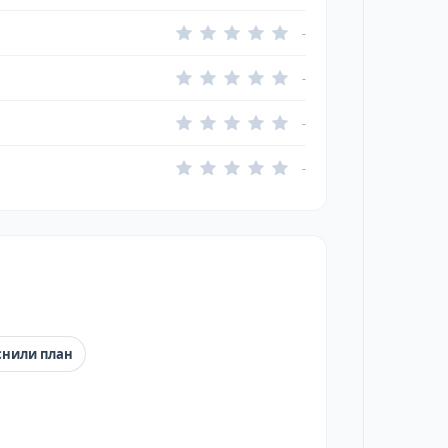
-
-
-
-
снили план