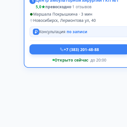
Центр амбулаторной хирургии ГКП №1
1
5,0
превосходно
·
1 отзывов
Маршала Покрышкина · 3 мин
Новосибирск, Лермонтова ул, 40
Консультация
по записи
+7 (383) 201-48-88
Открыто сейчас
· до 20:00