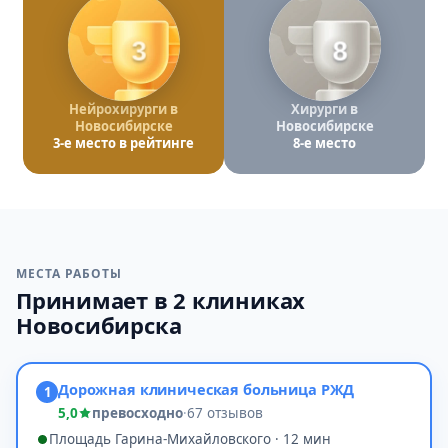
3
8
Нейрохирурги в
Хирурги в
Новосибирске
Новосибирске
3-е место в рейтинге
8-е место
МЕСТА РАБОТЫ
Принимает в 2 клиниках
Новосибирска
Дорожная клиническая больница РЖД
1
5,0
превосходно
·
67 отзывов
Площадь Гарина-Михайловского · 12 мин