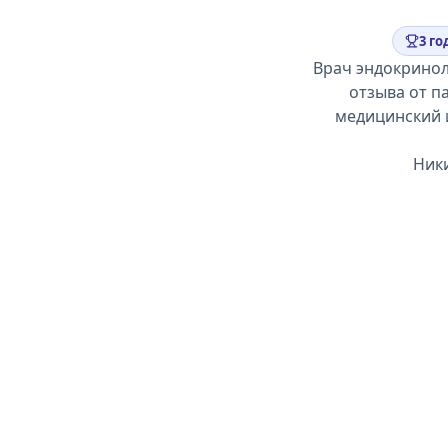
3 го
Врач эндокринол
отзыва от п
медицинский и
Ники