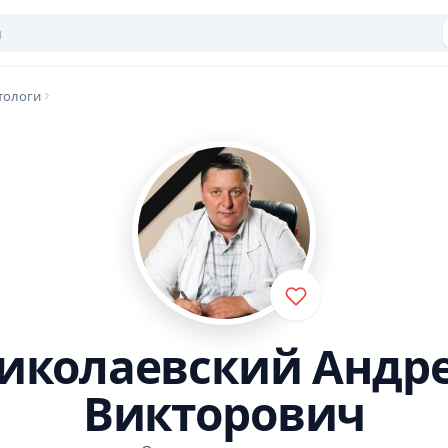
тологи
иколаевский Андр
Викторович