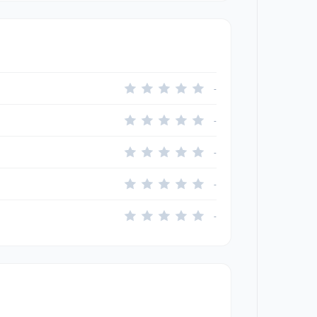
-
-
-
-
-