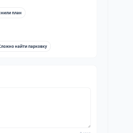
снили план
Сложно найти парковку