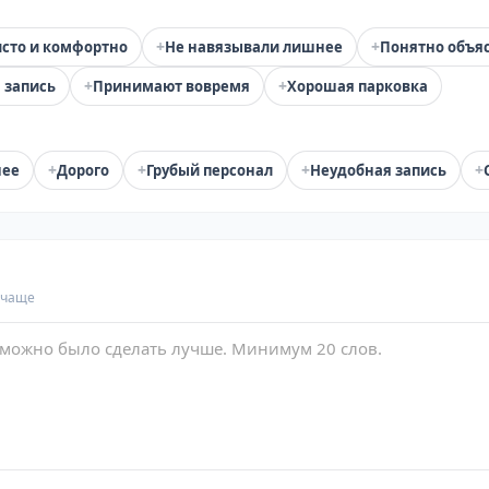
+
+
сто и комфортно
Не навязывали лишнее
Понятно объя
+
+
 запись
Принимают вовремя
Хорошая парковка
+
+
+
+
нее
Дорого
Грубый персонал
Неудобная запись
 чаще