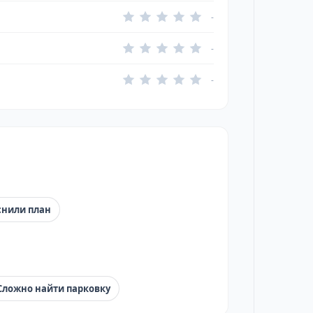
-
-
-
снили план
Сложно найти парковку