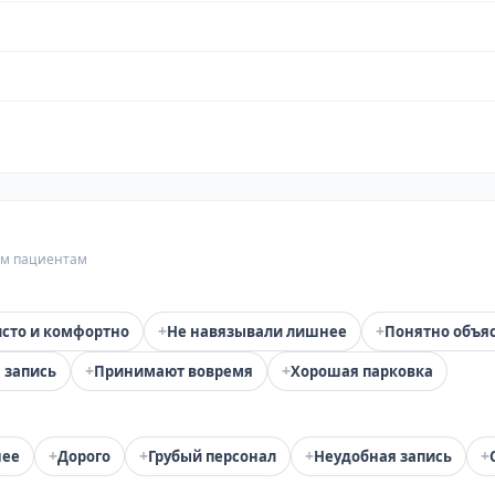
гим пациентам
+
+
сто и комфортно
Не навязывали лишнее
Понятно объя
+
+
 запись
Принимают вовремя
Хорошая парковка
+
+
+
+
нее
Дорого
Грубый персонал
Неудобная запись