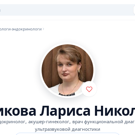
ологи-эндокринологи
кова Лариса Нико
,
,
докринолог
акушер-гинеколог
врач функциональной диаг
ультразвуковой диагностики