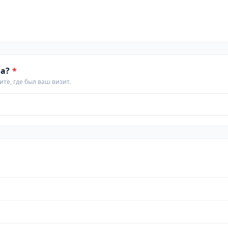
а?
*
те, где был ваш визит.