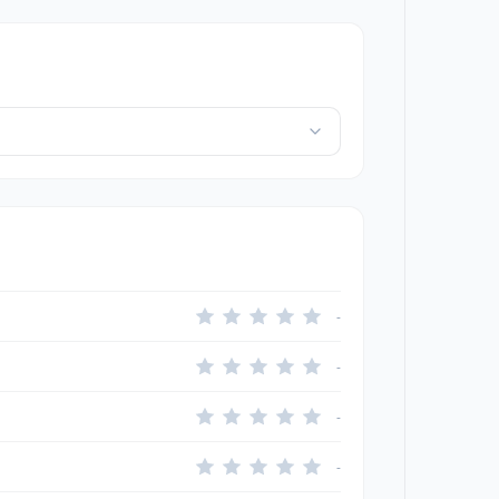
-
-
-
-