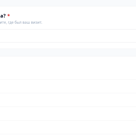
а?
*
те, где был ваш визит.