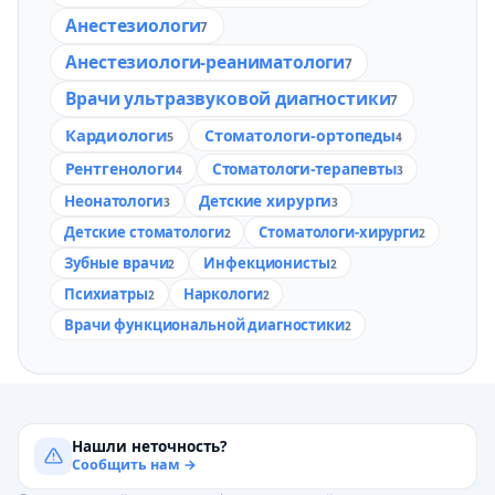
Анестезиологи
7
Анестезиологи-реаниматологи
7
Врачи ультразвуковой диагностики
7
Кардиологи
Стоматологи-ортопеды
5
4
Рентгенологи
Стоматологи-терапевты
4
3
Неонатологи
Детские хирурги
3
3
Детские стоматологи
Стоматологи-хирурги
2
2
Зубные врачи
Инфекционисты
2
2
Психиатры
Наркологи
2
2
Врачи функциональной диагностики
2
Нашли неточность?
Сообщить нам →