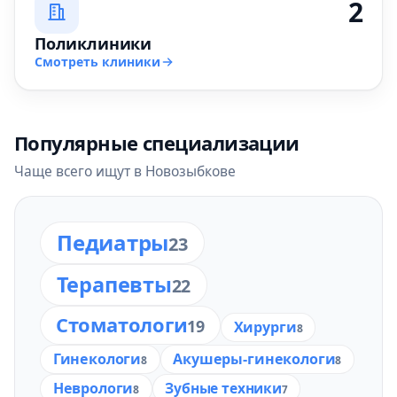
2
Поликлиники
Смотреть клиники
Популярные специализации
Чаще всего ищут в Новозыбкове
Педиатры
23
Терапевты
22
Стоматологи
19
Хирурги
8
Гинекологи
Акушеры-гинекологи
8
8
Неврологи
Зубные техники
8
7