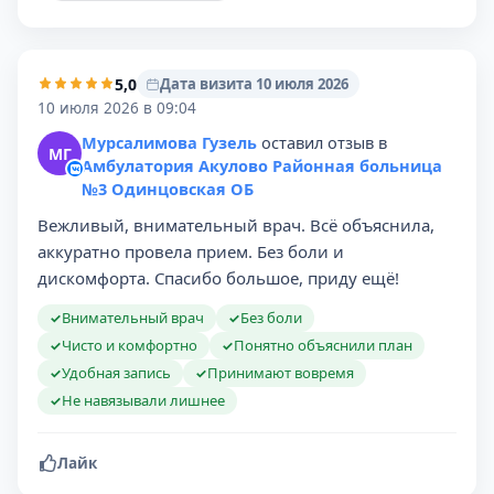
5,0
Дата визита 10 июля 2026
10 июля 2026 в 09:04
Мурсалимова Гузель
оставил отзыв в
МГ
Амбулатория Акулово Районная больница
№3 Одинцовская ОБ
Вежливый, внимательный врач. Всё объяснила,
аккуратно провела прием. Без боли и
дискомфорта. Спасибо большое, приду ещё!
Внимательный врач
Без боли
✓
✓
Чисто и комфортно
Понятно объяснили план
✓
✓
Удобная запись
Принимают вовремя
✓
✓
Не навязывали лишнее
✓
Лайк