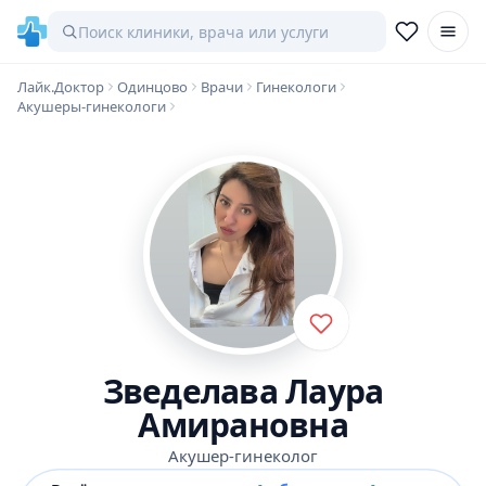
Лайк.Доктор
Одинцово
Врачи
Гинекологи
Акушеры-гинекологи
Зведелава Лаура
Амирановна
Акушер-гинеколог