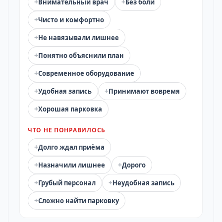
+
+
Внимательный врач
Без боли
+
Чисто и комфортно
+
Не навязывали лишнее
+
Понятно объяснили план
+
Современное оборудование
+
+
Удобная запись
Принимают вовремя
+
Хорошая парковка
ЧТО НЕ ПОНРАВИЛОСЬ
+
Долго ждал приёма
+
+
Назначили лишнее
Дорого
+
+
Грубый персонал
Неудобная запись
+
Сложно найти парковку