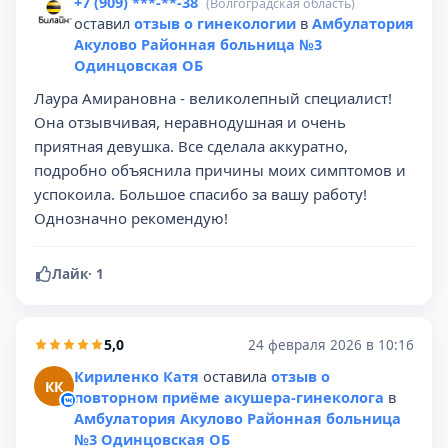
+7 (909) ***-**-38
(Волгоградская область)
оставил
отзыв о гинекологии
в
Амбулатория
Акулово Районная больница №3
Одинцовская ОБ
Лаура Амирановна - великолепный специалист!
Она отзывчивая, неравнодушная и очень
приятная девушка. Все сделала аккуратно,
подробно объяснила причины моих симптомов и
успокоила. Большое спасибо за вашу работу!
Однозначно рекомендую!
Лайк
·
1
5,0
24 февраля 2026 в 10:16
Кириленко Катя
оставила
отзыв о
КК
повторном приёме акушера-гинеколога
в
Амбулатория Акулово Районная больница
№3 Одинцовская ОБ