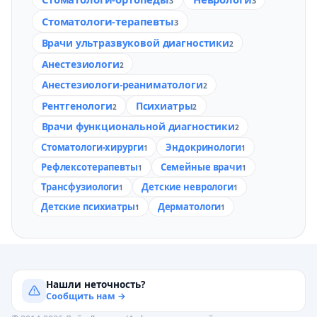
3
3
Стоматологи-терапевты
3
Врачи ультразвуковой диагностики
2
Анестезиологи
2
Анестезиологи-реаниматологи
2
Рентгенологи
Психиатры
2
2
Врачи функциональной диагностики
2
Стоматологи-хирурги
Эндокринологи
1
1
Рефлексотерапевты
Семейные врачи
1
1
Трансфузиологи
Детские неврологи
1
1
Детские психиатры
Дерматологи
1
1
Нашли неточность?
Сообщить нам →