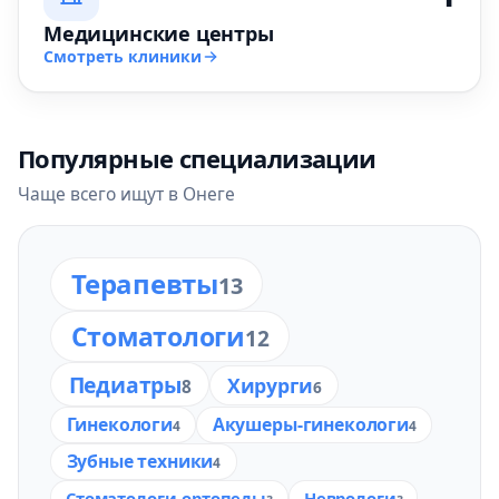
Медицинские центры
Смотреть клиники
Популярные специализации
Чаще всего ищут в Онеге
Терапевты
13
Стоматологи
12
Педиатры
Хирурги
8
6
Гинекологи
Акушеры-гинекологи
4
4
Зубные техники
4
Стоматологи-ортопеды
Неврологи