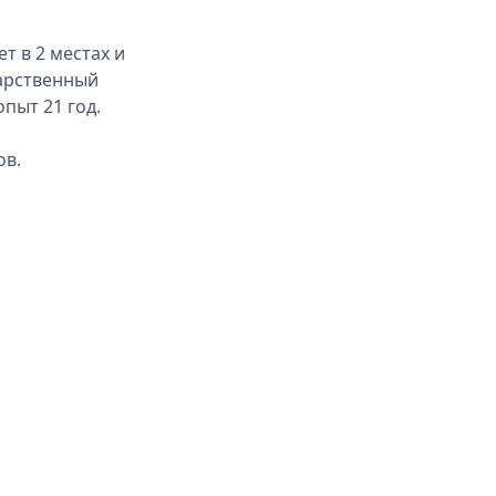
т в 2 местах и
дарственный
пыт 21 год.
ов.