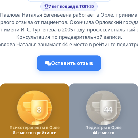
7 лет подряд в ТОП-20
Павлова Наталья Евгеньевна работает в Орле, принимае
рвого отзыва от пациентов. Окончила Орловский госу
т имени И. С. Тургенева в 2005 году, профессиональный о
Консультация по предварительной записи.
влова Наталья занимает 44-е место в рейтинге педиатр
Оставить отзыв
8
44
Психотерапевты в Орле
Педиатры в Орле
8-е место в рейтинге
44-е место