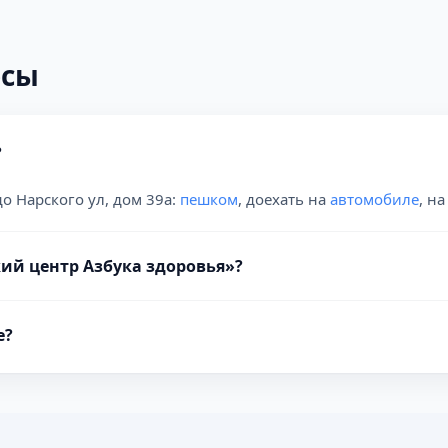
осы
?
до Нарского ул, дом 39а:
пешком
, доехать на
автомобиле
, н
ий центр Азбука здоровья»?
е?