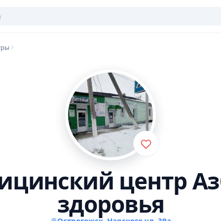
тры
ицинский центр Аз
здоровья
Острогожск, Нарского ул, 39а