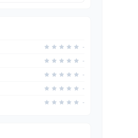
–
–
–
–
–