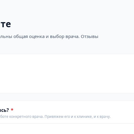
ите
ательны общая оценка и выбор врача. Отзывы
ись?
*
аботе конкретного врача. Привяжем его и к клинике, и к врачу.