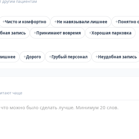
т другим пациентам
+
+
+
Чисто и комфортно
Не навязывали лишнее
Понятно 
+
+
бная запись
Принимают вовремя
Хорошая парковка
+
+
+
лишнее
Дорого
Грубый персонал
Неудобная запись
читают чаще