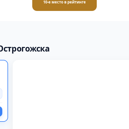
10-е место в рейтинге
Острогожска