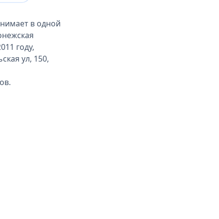
инимает в одной
онежская
011 году,
кая ул, 150,
ов.