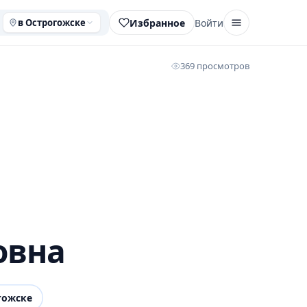
Избранное
Войти
в Острогожске
369 просмотров
овна
гожске