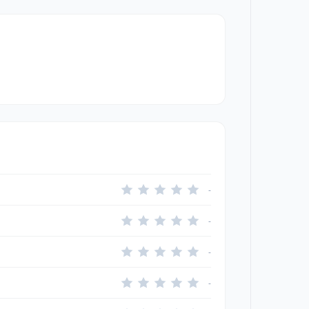
-
-
-
-