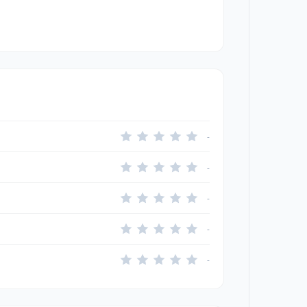
-
-
-
-
-