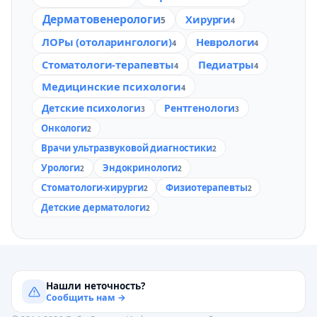
Дерматовенерологи
Хирурги
5
4
ЛОРы (отоларингологи)
Неврологи
4
4
Стоматологи-терапевты
Педиатры
4
4
Медицинские психологи
4
Детские психологи
Рентгенологи
3
3
Онкологи
2
Врачи ультразвуковой диагностики
2
Урологи
Эндокринологи
2
2
Стоматологи-хирурги
Физиотерапевты
2
2
Детские дерматологи
2
Нашли неточность?
Сообщить нам →