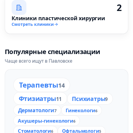
2
Клиники пластической хирургии
Смотреть клиники
Популярные специализации
Чаще всего ищут в Павловске
Терапевты
14
Фтизиатры
Психиатры
11
9
Дерматологи
Гинекологи
7
6
Акушеры-гинекологи
6
Стоматологи
Офтальмологи
6
5