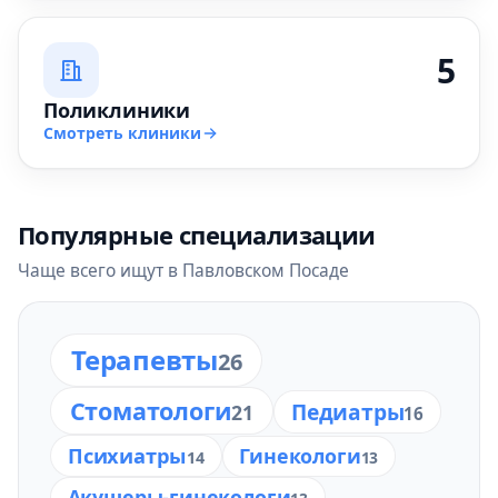
5
Поликлиники
Смотреть клиники
Популярные специализации
Чаще всего ищут в Павловском Посаде
Терапевты
26
Стоматологи
Педиатры
21
16
Психиатры
Гинекологи
14
13
Акушеры-гинекологи