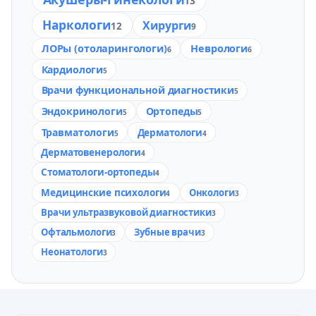
13
Наркологи
Хирурги
12
9
ЛОРы (отоларингологи)
Неврологи
6
6
Кардиологи
5
Врачи функциональной диагностики
5
Эндокринологи
Ортопеды
5
5
Травматологи
Дерматологи
5
4
Дерматовенерологи
4
Стоматологи-ортопеды
4
Медицинские психологи
Онкологи
4
3
Врачи ультразвуковой диагностики
3
Офтальмологи
Зубные врачи
3
3
Неонатологи
3