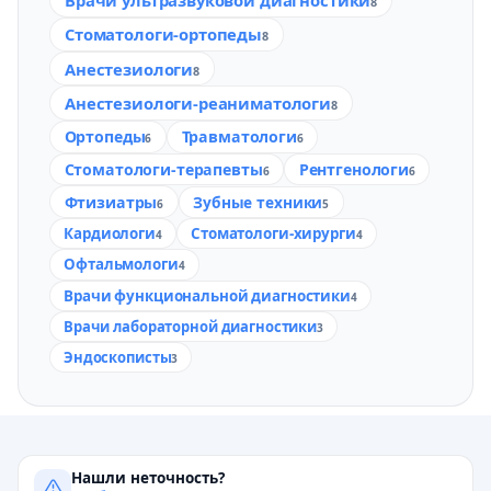
Врачи ультразвуковой диагностики
8
Стоматологи-ортопеды
8
Анестезиологи
8
Анестезиологи-реаниматологи
8
Ортопеды
Травматологи
6
6
Стоматологи-терапевты
Рентгенологи
6
6
Фтизиатры
Зубные техники
6
5
Кардиологи
Стоматологи-хирурги
4
4
Офтальмологи
4
Врачи функциональной диагностики
4
Врачи лабораторной диагностики
3
Эндоскописты
3
Нашли неточность?