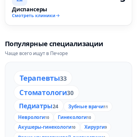
Диспансеры
Смотреть клиники
Популярные специализации
Чаще всего ищут в Печоре
Терапевты
33
Стоматологи
30
Педиатры
24
Зубные врачи
11
Неврологи
Гинекологи
10
10
Акушеры-гинекологи
Хирурги
10
9