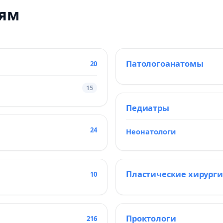
тям
Патологоанатомы
20
15
Педиатры
24
Неонатологи
Пластические хирурги
10
Проктологи
216