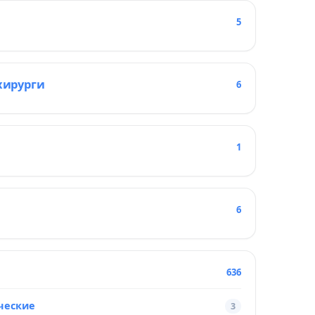
5
хирурги
6
1
6
636
ческие
3