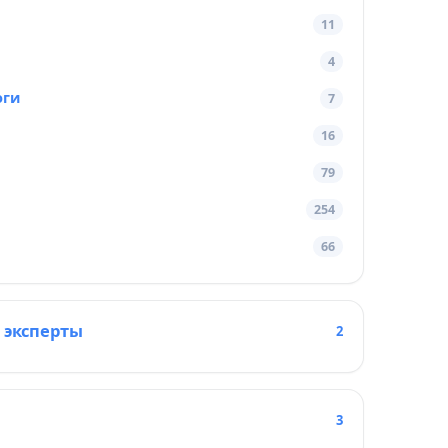
11
4
оги
7
16
79
254
66
 эксперты
2
3