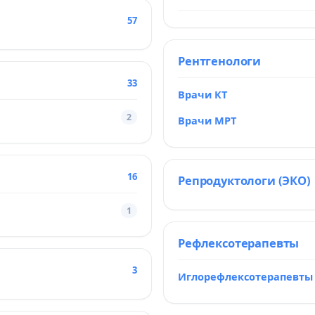
57
Рентгенологи
33
Врачи КТ
2
Врачи МРТ
16
Репродуктологи (ЭКО)
1
Рефлексотерапевты
3
Иглорефлексотерапевты