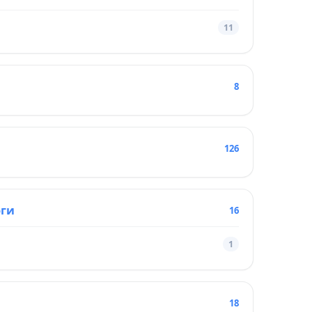
11
8
126
оги
16
1
18