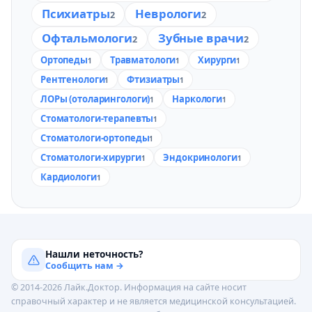
Психиатры
Неврологи
2
2
Офтальмологи
Зубные врачи
2
2
Ортопеды
Травматологи
Хирурги
1
1
1
Рентгенологи
Фтизиатры
1
1
ЛОРы (отоларингологи)
Наркологи
1
1
Стоматологи-терапевты
1
Стоматологи-ортопеды
1
Стоматологи-хирурги
Эндокринологи
1
1
Кардиологи
1
Нашли неточность?
Сообщить нам →
© 2014-2026 Лайк.Доктор. Информация на сайте носит
справочный характер и не является медицинской консультацией.