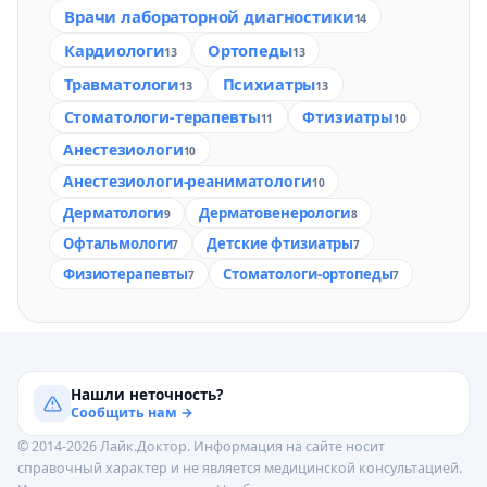
Врачи лабораторной диагностики
14
Кардиологи
Ортопеды
13
13
Травматологи
Психиатры
13
13
Стоматологи-терапевты
Фтизиатры
11
10
Анестезиологи
10
Анестезиологи-реаниматологи
10
Дерматологи
Дерматовенерологи
9
8
Офтальмологи
Детские фтизиатры
7
7
Физиотерапевты
Стоматологи-ортопеды
7
7
Нашли неточность?
Сообщить нам →
© 2014-2026 Лайк.Доктор. Информация на сайте носит
справочный характер и не является медицинской консультацией.