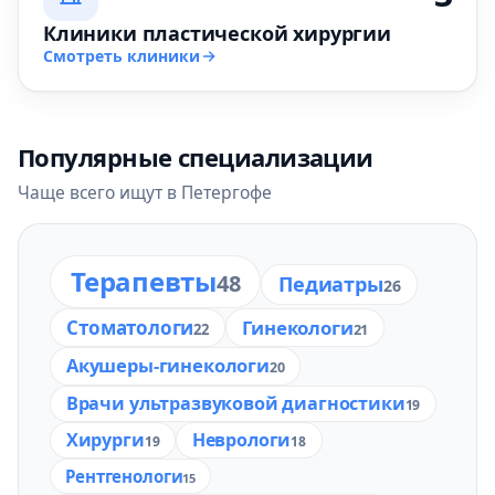
Клиники пластической хирургии
Смотреть клиники
Популярные специализации
Чаще всего ищут в Петергофе
Терапевты
48
Педиатры
26
Стоматологи
Гинекологи
22
21
Акушеры-гинекологи
20
Врачи ультразвуковой диагностики
19
Хирурги
Неврологи
19
18
Рентгенологи
15