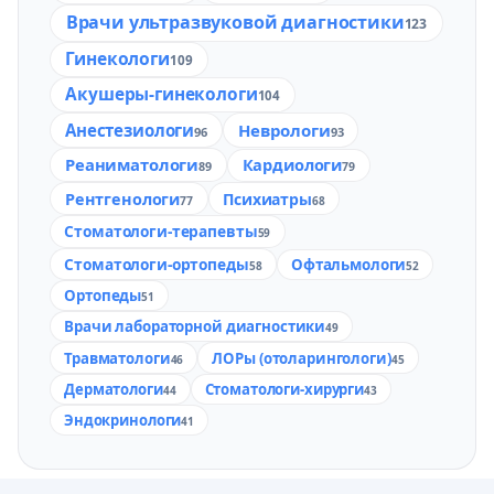
Врачи ультразвуковой диагностики
123
Гинекологи
109
Акушеры-гинекологи
104
Анестезиологи
Неврологи
96
93
Реаниматологи
Кардиологи
89
79
Рентгенологи
Психиатры
77
68
Стоматологи-терапевты
59
Стоматологи-ортопеды
Офтальмологи
58
52
Ортопеды
51
Врачи лабораторной диагностики
49
Травматологи
ЛОРы (отоларингологи)
46
45
Дерматологи
Стоматологи-хирурги
44
43
Эндокринологи
41