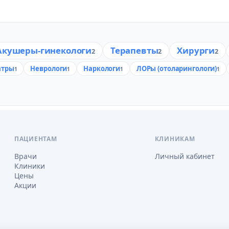
Акушеры-гинекологи
Терапевты
Хирурги
2
2
2
атры
Неврологи
Наркологи
ЛОРы (отоларингологи)
1
1
1
1
ПАЦИЕНТАМ
КЛИНИКАМ
Врачи
Личный кабинет
Клиники
Цены
Акции