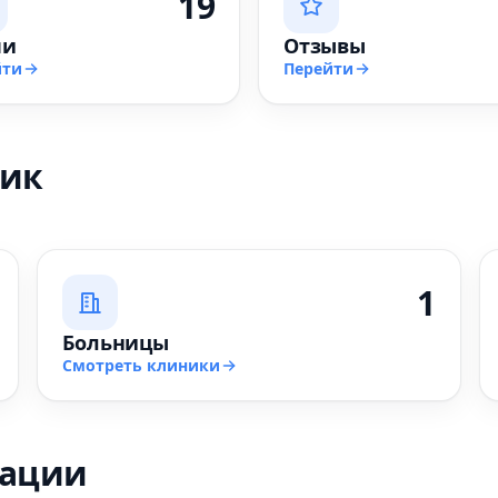
19
чи
Отзывы
йти
Перейти
ник
1
Больницы
Смотреть клиники
зации