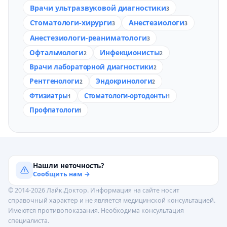
Врачи ультразвуковой диагностики
3
Стоматологи-хирурги
Анестезиологи
3
3
Анестезиологи-реаниматологи
3
Офтальмологи
Инфекционисты
2
2
Врачи лабораторной диагностики
2
Рентгенологи
Эндокринологи
2
2
Фтизиатры
Стоматологи-ортодонты
1
1
Профпатологи
1
Нашли неточность?
Сообщить нам →
© 2014-2026 Лайк.Доктор. Информация на сайте носит
справочный характер и не является медицинской консультацией.
Имеются противопоказания. Необходима консультация
специалиста.