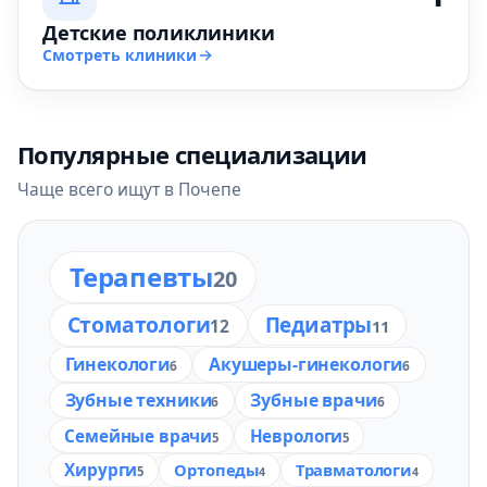
Детские поликлиники
Смотреть клиники
Популярные специализации
Чаще всего ищут в Почепе
Терапевты
20
Стоматологи
Педиатры
12
11
Гинекологи
Акушеры-гинекологи
6
6
Зубные техники
Зубные врачи
6
6
Семейные врачи
Неврологи
5
5
Хирурги
Ортопеды
Травматологи
5
4
4