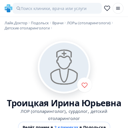
Лайк.Доктор
Подольск
Врачи
ЛОРы (отоларингологи)
Детские отоларингологи
Троицкая Ирина Юрьевна
,
,
ЛОР (отоларинголог)
сурдолог
детский
отоларинголог
Ведёт прием в
2 клиниках
в Подольске